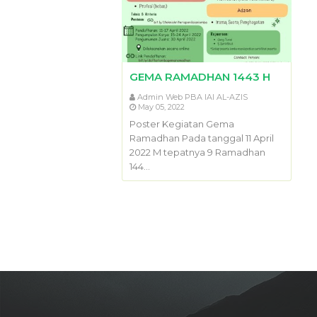
GEMA RAMADHAN 1443 H
Admin Web PBA IAI AL-AZIS
May 05, 2022
Poster Kegiatan Gema
Ramadhan Pada tanggal 11 April
2022 M tepatnya 9 Ramadhan
144…