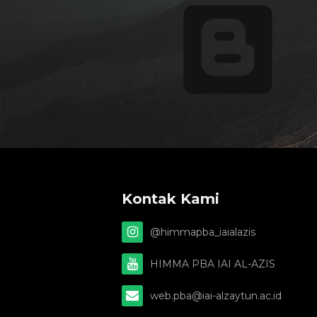
Kontak Kami
@himmapba_iaialazis
HIMMA PBA IAI AL-AZIS
web.pba@iai-alzaytun.ac.id